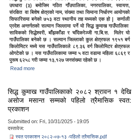
उपधारा (३) बमोजिम गठित गाँउपालिका, नगरपालिका, स्वायत्त,
संरक्षित वा बिशेष क्षेत्रको नाम, संख्या तथा सिमाना निर्धारण आयोगको
सिफारिसमा बनेको ७५३ वटा स्थानीय तह मध्यको एक हो | कर्णाली
प्रदेश अन्तर्गतको सल्यान जिल्लामा पर्ने यो सिद्ध कुमाख गाउँपालिका
साविकको सिद्धेश्वरी, बाँझकाँडा र चाँदेकरेञ्जी गा.बि.स. मिलेर यो
गाउँपालिका बनेको छ । सल्यान जिल्लाको कुल क्षेत्रफल १९५१ बर्ग
सिद्ध कुमाख गाउँपालिका सल्यानको क्षमता विकास योजना २०७९-२०८१
किलोमिटर मध्ये यस गाउँपालिकाले ८९.३६ वर्ग किलोमिटर क्षेत्रफल
ओगटेको छ । यस गाउँपालिकामा जम्मा ५ वटा वडामा महिला ६८६९ र
पुरूष ६२५८ गरी जम्मा १३,१२७ जनसंख्या रहेको छ ।
Read more
about सिद्ध कुमाख गाउँपालिकाको संक्षिप्त परिचय
सिद्ध कुमाख गाउँपालिकाको २०८२ श्रावन १ देखि
असोज मसान्त सम्मको पहिलो त्रैमासिक स्वत:
प्रकाशन
Submitted on:
Fri, 10/31/2025 - 19:05
दस्तावेज:
स्वत प्रकाशन २०८२-०७-१३ -पहिलो त्रैमासिक.pdf