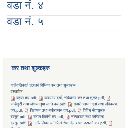
वडा नं. ४
वडा नं. ५
सिद्ध कुमाख गाउँपालिका सल्यानको क्षमता विकास योजना २०७९-२०८१
कर तथा शुल्कहरु
गाउँपालिकाले उठाउने विभिन्न कर तथा शुल्कहरू
दस्तावेज:
बहाल कर.pdf
,
व्यवसाय दर्ता, नविकरण कर तथा शुल्क.pdf
,
जडिवुटी तथा जीवजन्तुमा लाग्ने कर.pdf
,
सवारी साधन दर्ता तथा नविकरण
कर.pdf
,
विज्ञापन तथा मनोरञ्जन कर.pdf
,
विविध सेवाशुल्क
दस्तुर.pdf
,
बहाल विटाैरी कर.pdf
,
नक्सापास तथा जरिवाना
दस्तुर.pdf
,
गाउँपालिका अाफैले सेवा दिए बापत उठाउने कर.pdf
,