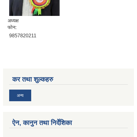
अध्यक्ष
फोन:
9857820211
सिद्ध कुमाख गाउँपालिका सल्यानको क्षमता विकास योजना २०७९-२०८१
कर तथा शुल्कहरु
अन्य
ऐन, कानुन तथा निर्देशिका