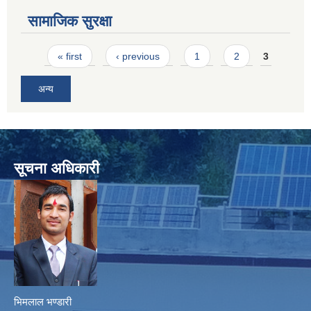
सामाजिक सुरक्षा
Pages
« first
‹ previous
1
2
3
अन्य
सूचना अधिकारी
भिमलाल भण्डारी