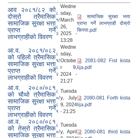
Wedne
आव २०८१/८२ को
८
sday,
दोस्रो त्रैमासिक
सामाजिक सुरक्षा भत्ता
१/
March
सामाजिक सुरक्षा भत्ता
प्राप्त गर्ने लाभग्राही दोस्रो
८
26,
प्राप्त गर्ने
किस्ता.pdf
२
2025 -
लाभग्राहीको विवरण
सिद्ध कुमाख गाउँपालिका सल्यानको क्षमता विकास योजना २०७९-२०८१
13:28
Wedne
आ.व. २०८१/०८२
८
sday,
को पहिलो त्रैमासिक
१/
Octobe
2081-082 Fist kista
सामाजिक सुरक्षा भत्ता
८
r 9,
lija.pdf
प्राप्त गर्ने
२
2024 -
लाभग्राहीको विवरण
21:27
आ.व. २०८०/०८१
८
Tuesda
को चौथो त्रैमासिक
०/
y, July
2080-081 Forth kista
सामाजिक सुरक्षा भत्ता
८
9, 2024
lija.pdf
प्राप्त गर्ने
१
- 21:25
लाभग्राहीको विवरण
आ.व. २०८०/०८१
८
Tuesda
को तेस्रो त्रैमासिक
०/
y, April
2080-081 third kista
सामाजिक सुरक्षा भत्ता