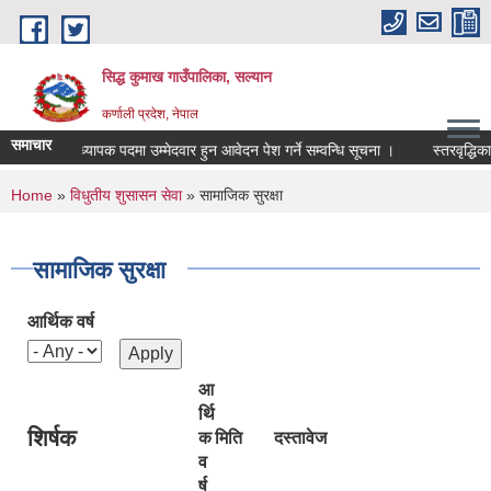
Skip to main content
सिद्ध कुमाख गाउँपालिका, सल्यान
कर्णाली प्रदेश, नेपाल
समाचार
ले प्रधानाध्यापक पदमा उम्मेदवार हुन आवेदन पेश गर्ने सम्वन्धि सूचना ।
स्तरवृद्धिका लाग
You are here
Home
»
विधुतीय शुसासन सेवा
» सामाजिक सुरक्षा
सामाजिक सुरक्षा
आर्थिक वर्ष
आ
र्थि
शिर्षक
क
मिति
दस्तावेज
व
र्ष