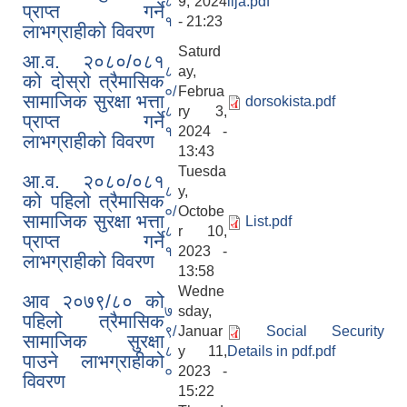
८
9, 2024
lija.pdf
प्राप्त गर्ने
१
- 21:23
लाभग्राहीको विवरण
Saturd
आ.व. २०८०/०८१
८
ay,
को दोस्रो त्रैमासिक
०/
Februa
सामाजिक सुरक्षा भत्ता
dorsokista.pdf
८
ry 3,
प्राप्त गर्ने
१
2024 -
लाभग्राहीको विवरण
13:43
SUSWA - सवैका लागि दिगो खानेपानी, सरसफाइ तथा स्वच्छता आयोजना
Tuesda
आ.व. २०८०/०८१
८
y,
को पहिलो त्रैमासिक
०/
Octobe
सामाजिक सुरक्षा भत्ता
List.pdf
८
r 10,
प्राप्त गर्ने
१
2023 -
लाभग्राहीको विवरण
13:58
Wedne
आव २०७९/८० को
७
sday,
पहिलो त्रैमासिक
९/
Januar
Social Security
सामाजिक सुरक्षा
८
y 11,
Details in pdf.pdf
पाउने लाभग्राहीको
०
2023 -
विवरण
15:22