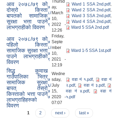
Thursd
आव २०७८/७९ को
Ward 1 SSA 2nd.pdf
,
७
ay,
दोस्रो किस्ता
Ward 2 SSA 2nd.pdf
,
८/
March
बापतको सामाजिक
Ward 3 SSA 2nd.pdf
,
७
10,
सुरक्षा भत्ता पाउने
Ward 4 SSA 2nd.pdf
,
९
2022 -
लाभग्राहीको विवरण
Ward 5 SSA 2nd.pdf
12:26
Friday,
आव २०७८/७९ को
७
Septe
पहिलो किस्ता
८/
mber
सामाजिक सुरक्षा भत्ता
Ward 1-5 SSA 1st.pdf
७
10,
पाउने लाभग्राहीको
९
2021 -
विवरण
12:19
सिद्ध कुमाख
Wedne
गाउँपालिका भित्र
७
sday,
वडा नं १.pdf
,
वडा नं
सामाजिक सुरक्षा
६/
July
२.pdf
,
वडा नं ३.pdf
,
बापत् तेस्रो
७
15,
वडा नं ४.pdf
,
वडा नं
किस्ताको भत्ता पाउने
७
2020 -
५.pdf
लाभग्राहिहरुको
07:07
विवरण
Pages
1
2
next ›
last »