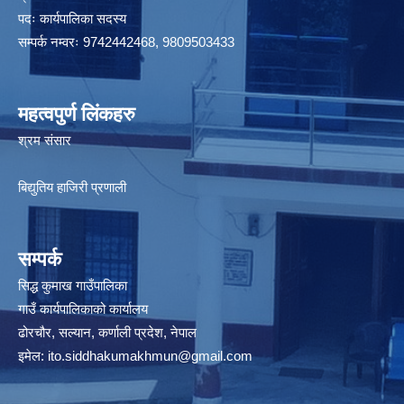
पदः कार्यपालिका सदस्य
सम्पर्क नम्वरः 9742442468, 9809503433
महत्वपुर्ण लिंकहरु
श्रम संसार
बिद्युतिय हाजिरी प्रणाली
सम्पर्क
सिद्ध कुमाख गाउँपालिका
गाउँ कार्यपालिकाको कार्यालय
ढोरचौर, सल्यान, कर्णाली प्रदेश, नेपाल
इमेल:
ito.siddhakumakhmun@gmail.com