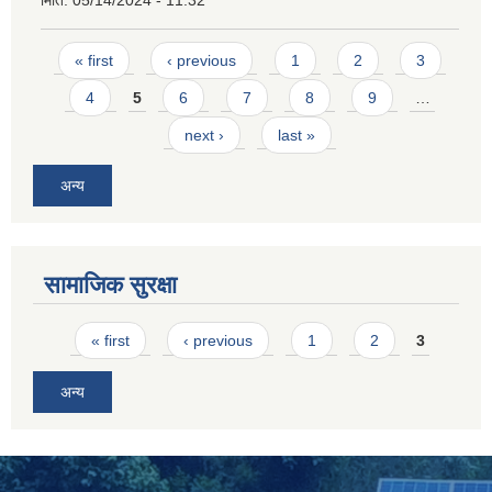
मिति:
05/14/2024 - 11:32
Pages
« first
‹ previous
1
2
3
4
5
6
7
8
9
…
next ›
last »
अन्य
SUSWA - सवैका लागि दिगो खानेपानी, सरसफाइ तथा स्वच्छता आयोजना
सामाजिक सुरक्षा
Pages
« first
‹ previous
1
2
3
अन्य