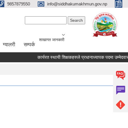
9857879550
info@siddhakumakhmun.gov.np
Search form
Search
शाखागत जानकारी
ग्यालरी
सम्पर्क
कार्यरत स्थायी शिक्षकहरुले प्रधानाध्यापक पदमा उम्मेदवार हुन आ