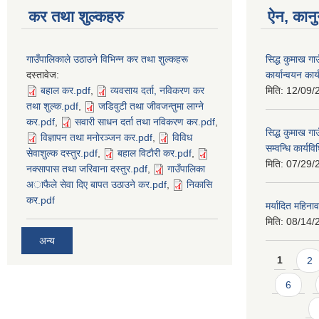
कर तथा शुल्कहरु
ऐन, कानु
गाउँपालिकाले उठाउने विभिन्न कर तथा शुल्कहरू
सिद्ध कुमाख ग
दस्तावेज:
कार्यान्वयन का
बहाल कर.pdf
,
व्यवसाय दर्ता, नविकरण कर
मिति:
12/09/
तथा शुल्क.pdf
,
जडिवुटी तथा जीवजन्तुमा लाग्ने
कर.pdf
,
सवारी साधन दर्ता तथा नविकरण कर.pdf
,
सिद्ध कुमाख गा
विज्ञापन तथा मनोरञ्जन कर.pdf
,
विविध
सम्वन्धि कार्य
सेवाशुल्क दस्तुर.pdf
,
बहाल विटाैरी कर.pdf
,
मिति:
07/29/
नक्सापास तथा जरिवाना दस्तुर.pdf
,
गाउँपालिका
अाफैले सेवा दिए बापत उठाउने कर.pdf
,
निकासि
कर.pdf
मर्यादित महिना
मिति:
08/14/
अन्य
Pages
1
2
6